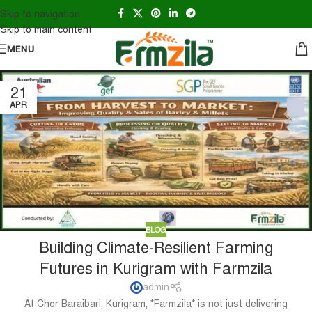
Skip to navigation
Skip to main content
MENU
21
APR
BLOG
Building Climate-Resilient Farming
Futures in Kurigram with Farmzila
admin
At Chor Baraibari, Kurigram, *Farmzila* is not just delivering