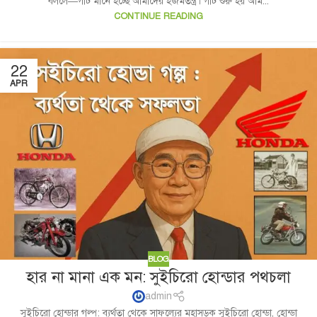
বললে—গাট মানে হচ্ছে আমাদের হজমতন্ত্র। গাট শুরু হয় আম...
CONTINUE READING
22
APR
BLOG
হার না মানা এক মন: সুইচিরো হোন্ডার পথচলা
admin
সুইচিরো হোন্ডার গল্প: ব্যর্থতা থেকে সাফল্যের মহাসড়ক সুইচিরো হোন্ডা, হোন্ডা