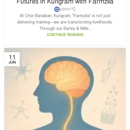
Futures in Kurigram with Farmzila
admin
At Chor Baraibari, Kurigram, *Farmzila* is not just
delivering training—we are transforming livelihoods.
Through our Barley & Mille...
CONTINUE READING
11
JUN