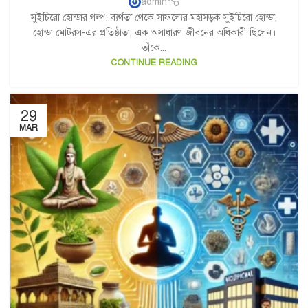
admin
সুইচিরো হোন্ডার গল্প: ব্যর্থতা থেকে সাফল্যের মহাসড়ক সুইচিরো হোন্ডা,
হোন্ডা মোটরস-এর প্রতিষ্ঠাতা, এক অসাধারণ জীবনের অধিকারী ছিলেন।
তাঁকে...
CONTINUE READING
29
MAR