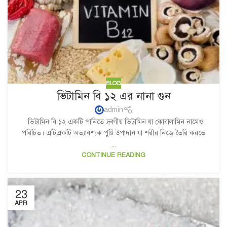
BLOG
ভিটামিন বি ১২ এর নানা গুন
admin
ভিটামিন বি ১২ একটি পানিতে দ্রবণীয় ভিটামিন যা কোবালামিন নামেও
পরিচিত। এটিএকটি অত্যাবশ্যক পুষ্টি উপাদান যা শরীর নিজে তৈরি করতে
...
CONTINUE READING
23
APR