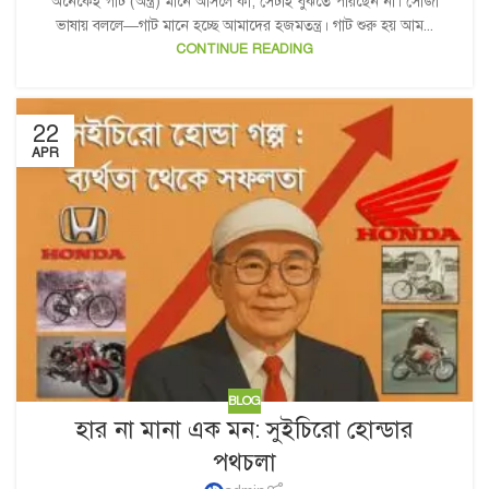
অনেকেই গাট (অন্ত্র) মানে আসলে কী, সেটাই বুঝতে পারছেন না। সোজা
ভাষায় বললে—গাট মানে হচ্ছে আমাদের হজমতন্ত্র। গাট শুরু হয় আম...
CONTINUE READING
22
APR
BLOG
হার না মানা এক মন: সুইচিরো হোন্ডার
পথচলা